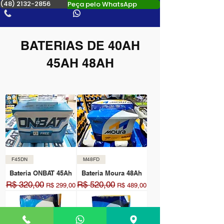
(48) 2132-2856
Peça pelo WhatsApp
BATERIAS DE 40AH
45AH 48AH
F45DN
M48FD
Bateria ONBAT 45Ah
Bateria Moura 48Ah
R$ 320,00
R$ 520,00
Preço normal
Preço promocional
Preço normal
Preço promocional
R$ 299,00
R$ 489,00