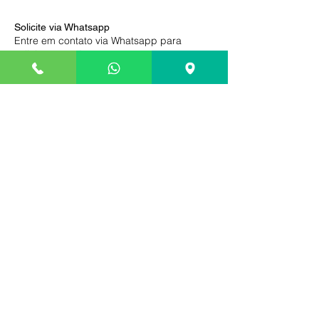
Solicite via Whatsapp
Entre em contato via Whatsapp para
solicitar agendamento, entrega ou
instalação da bateria.
Pague somente na entrega
Compre com segurança, efetue o
pagamento somente na entrega ou após a
instalação de sua bateria.
Locais onde atendemos
Palhoça, São Jos
é e Florianópolis
continental.
Entrega Grátis em
até 15km de distância.
Bateria a base de troca
Segundo a lei nº12.305/10, também é
responsabilidade do consumidor final pós-
consumo da bateria de chumbo e ácido,
realizar o descarte em local correto para
fins de reciclagem.