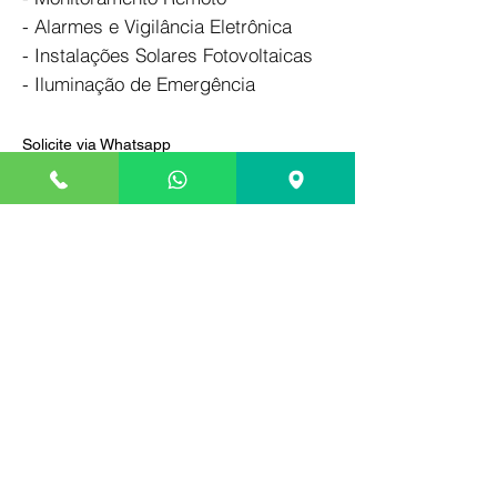
- Alarmes e Vigilância Eletrônica
- Instalações Solares Fotovoltaicas
- Iluminação de Emergência
Solicite via Whatsapp
Entre em contato via Whatsapp para
solicitar agendamento, entrega ou
instalação da bateria.
Pague somente na entrega
Compre com segurança, efetue o
pagamento somente na entrega ou após a
instalação de sua bateria.
Locais onde atendemos
Palhoça, São Jos
é e Florianópolis
continental.
Entrega Grátis em
até 15km de distância.
Bateria a base de troca
Segundo a lei nº12.305/10, também é