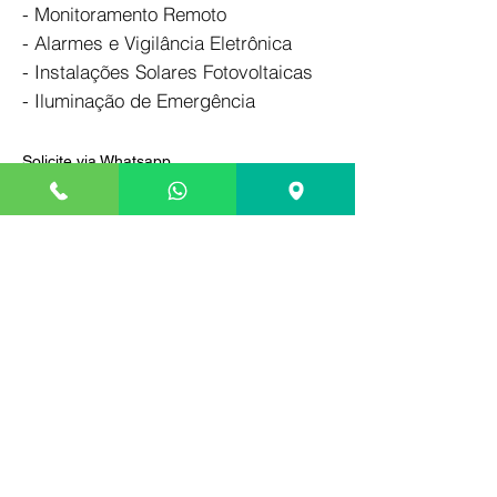
- Monitoramento Remoto
- Alarmes e Vigilância Eletrônica
- Instalações Solares Fotovoltaicas
- Iluminação de Emergência
Solicite via Whatsapp
Entre em contato via Whatsapp para
solicitar agendamento, entrega ou
instalação da bateria.
Pague somente na entrega
Compre com segurança, efetue o
pagamento somente na entrega ou após a
instalação de sua bateria.
Locais onde atendemos
Palhoça, São Jos
é e Florianópolis
continental.
Entrega Grátis em
até 15km de distância.
Bateria a base de troca
Segundo a lei nº12.305/10, também é