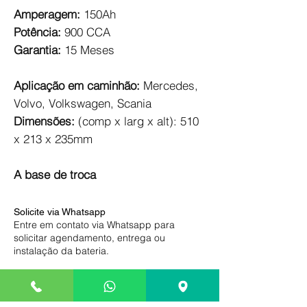
Amperagem:
150Ah
Potência:
900 CCA
Garantia:
15 Meses
Aplicação em caminhão:
Mercedes,
Volvo, Volkswagen, Scania
Dimensões:
(comp x larg x alt): 510
x 213 x 235mm
A base de troca
Solicite via Whatsapp
Entre em contato via Whatsapp para
solicitar agendamento, entrega ou
instalação da bateria.
Pague somente na entrega
Compre com segurança, efetue o
pagamento somente na entrega ou após a