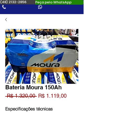
(48) 2132-2856
Peça pelo WhatsApp
Bateria Moura 150Ah
Preço
Preço
 R$ 1.320,00 
R$ 1.119,00
normal
promocional
Especificações técnicas