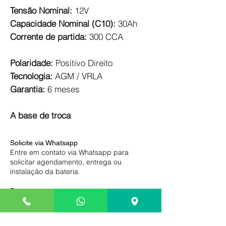
Tensão Nominal:
12V
Capacidade Nominal (C10):
30Ah
Corrente de partida:
300 CCA
Polaridade:
Positivo Direito
Tecnologia:
AGM / VRLA
Garantia:
6 meses
A base de troca
Solicite via Whatsapp
Entre em contato via Whatsapp para
solicitar agendamento, entrega ou
instalação da bateria.
Pague somente na entrega
Compre com segurança, efetue o
pagamento somente na entrega ou após a
instalação de sua bateria.