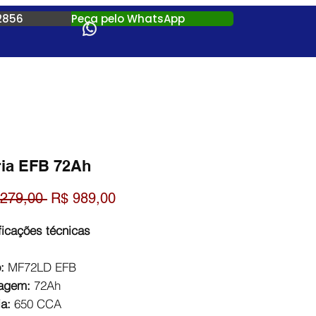
2856
Peça pelo WhatsApp
ria EFB 72Ah
SEM JUROS
!
Preço
Preço
.279,00 
R$ 989,00
normal
promocional
ficações técnicas
p
 Whatsapp para solicitar
:
MF72LD EFB
a ou instalação da bateria.
agem:
72Ah
ntrega
a:
650 CCA
ça, efetue o pagamento somente