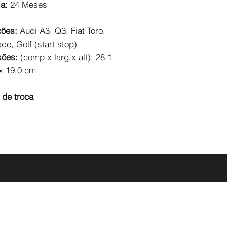
a:
24 Meses
 instalação de sua bateria.
mos
ções:
Audi A3, Q3, Fiat Toro,
 Florianópolis continental.
e, Golf (start stop)
é 15km de distância.
sões:
(comp x larg x alt): 28,1
oca
 x 19,0 cm
305/10, também é responsabilidade
 pós-consumo da bateria de
izar o descarte em local correto
 de troca
gem.