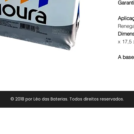
Garanti
na entrega ou após a
Locais onde atende
Aplica
Palhoça, São Jos
é e
Renegad
Entrega Grátis em
at
Dimen
Bateria a base de tr
x 17,5
Segundo a lei nº12.
do consumidor final
chumbo e ácido, real
A base
para fins de recicla
© 2018 por Léo das Baterias. Todos direitos reservados.