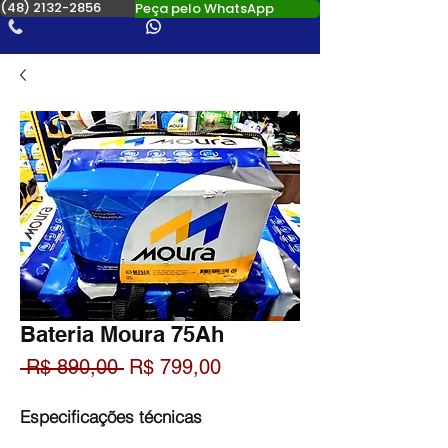
(48) 2132-2856
Peça pelo WhatsApp
Bateria Moura 75Ah
Preço
Preço
 R$ 890,00 
R$ 799,00
normal
promocional
Especificações técnicas