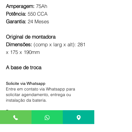
Amperagem:
75Ah
Potência:
550 CCA
Garantia:
24 Meses
Original de montadora
Dimensões:
(comp x larg x alt): 281
x 175 x 190mm
A base de troca
Solicite via Whatsapp
Entre em contato via Whatsapp para
solicitar agendamento, entrega ou
instalação da bateria.
Pague somente na entrega
Compre com segurança, efetue o
pagamento somente na entrega ou após a
instalação de sua bateria.