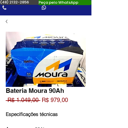
(48) 2132-2856
Peça pelo WhatsApp
Bateria Moura 90Ah
Preço
Preço
 R$ 1.049,00 
R$ 979,00
normal
promocional
Especificações técnicas