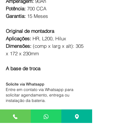
Amperagem:
90Ah
Potência:
700 CCA
Garantia:
15 Meses
Original de montadora
Aplicações:
HR, L200, Hilux
Dimensões:
(comp x larg x alt): 305
x 172 x 230mm
A base de troca
Solicite via Whatsapp
Entre em contato via Whatsapp para
solicitar agendamento, entrega ou
instalação da bateria.
Pague somente na entrega
Compre com segurança, efetue o
pagamento somente na entrega ou após a
instalação de sua bateria.