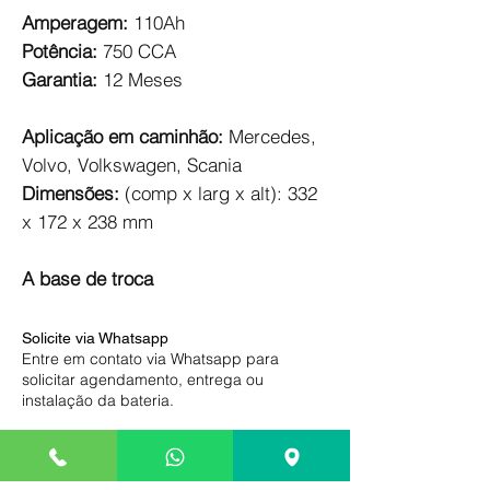
Amperagem:
110Ah
Potência:
750 CCA
Garantia:
12 Meses
Aplicação em caminhão:
Mercedes,
Volvo, Volkswagen, Scania
Dimensões:
(comp x larg x alt): 332
x 172 x 238 mm
A base de troca
Solicite via Whatsapp
Entre em contato via Whatsapp para
solicitar agendamento, entrega ou
instalação da bateria.
Pague somente na entrega
Compre com segurança, efetue o
pagamento somente na entrega ou após a