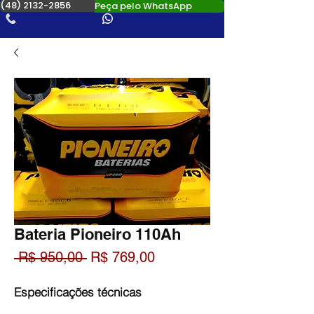
(48) 2132-2856
Peça pelo WhatsApp
Bateria Pioneiro 110Ah
Preço
Preço
 R$ 950,00 
R$ 769,00
normal
promocional
Especificações técnicas