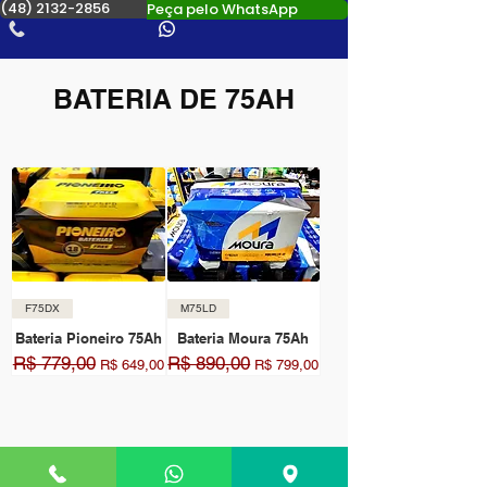
(48) 2132-2856
Peça pelo WhatsApp
BATERIA DE 75AH
F75DX
M75LD
Bateria Pioneiro 75Ah
Bateria Moura 75Ah
R$ 779,00
R$ 890,00
Preço normal
Preço promocional
Preço normal
Preço promocional
R$ 649,00
R$ 799,00