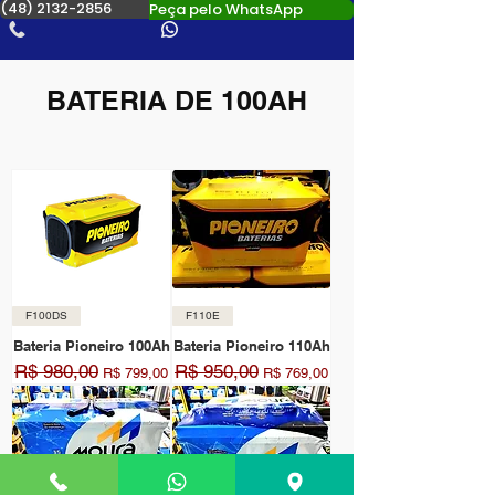
(48) 2132-2856
Peça pelo WhatsApp
BATERIA DE 100AH
F100DS
F110E
Bateria Pioneiro 100Ah
Bateria Pioneiro 110Ah
R$ 980,00
R$ 950,00
Preço normal
Preço promocional
Preço normal
Preço promocional
R$ 799,00
R$ 769,00